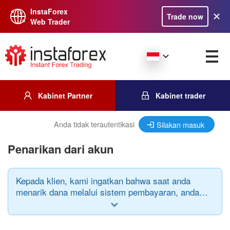
InstaForex
Trade now
Web Trader
Kabinet Partner
Kabinet trader
Anda tidak terautentikasi
Silakan masuk
Penarikan dari akun
Kepada klien, kami ingatkan bahwa saat anda
menarik dana melalui sistem pembayaran, anda
harus memperhatikan peraturan berikut: sistem
pembayaran serta mata uang saat deposit dan
penarikan harus sama.