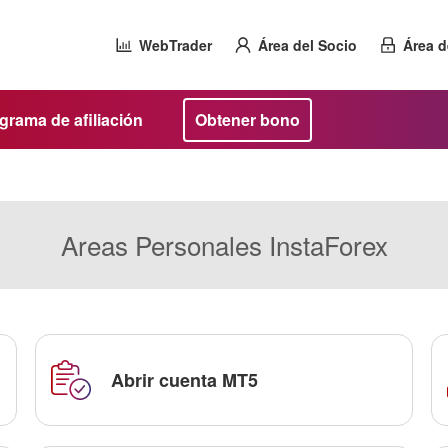
WebTrader
Área del Socio
Área d
grama de afiliación
Obtener bono
Areas Personales InstaForex
Abrir cuenta MT5