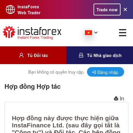
InstaForex
Trade now
Web Trader
Tủ Đối tác
Tủ Nhà giao dịch
Bạn không có quyền truy cập.
Đăng nhập
Hợp đồng Hợp tác
In