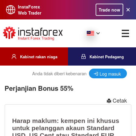
InstaForex
Trade now
Web Trader
Kabinet rakan niaga
Kabinet Pedagang
Anda tidak diberi kebenaran
Log masuk
Perjanjian Bonus 55%
Cetak