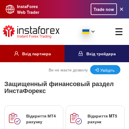
InstaForex
Trade now
Web Trader
Вхід партнера
Вхід трейдера
Ви не маєте дозволу
Увійдіть
Защищенный финансовый раздел
ИнстаФорекс
Відкриття МТ4
Відкриття MT5
рахунку
рахунк