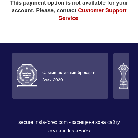
This payment option is not available for your
account. Please, contact
Customer Support
Service
.
Самый активный брокер в
Л
Азии 2020
2
secure.insta-forex.com
- захищена зона сайту
компанії InstaForex