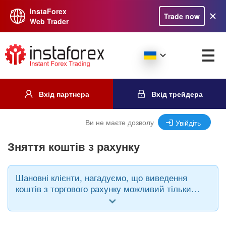
InstaForex
Trade now
Web Trader
Вхід партнера
Вхід трейдера
Ви не маєте дозволу
Увійдіть
Зняття коштів з рахунку
Шановні клієнти, нагадуємо, що виведення
коштів з торгового рахунку можливий тільки
при використанні тієї ж платіжної системи,
через яку відбувалося поповнення і в тій же
валюті.